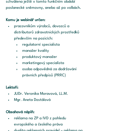
schválena ještě v tomto funkčním období 
poslanecké sněmovny, anebo až po volbách.
Komu je webinář určen:
pracovníkům výrobců, dovozců a 
distributorů zdravotnických prostředků 
především na pozicích: 
regulatorní specialista
manažer kvality
produktový manažer
marketingový specialista
osoba odpovědná za dodržování 
právních předpisů (PRRC)
Lektoři:
JUDr. Veronika Moravová, LL.M.
Mgr. Aneta Dostálová
Obsahová náplň:
reklama na ZP a IVD z pohledu 
evropského a českého práva
dualita reklamních pravidel – reklama na 