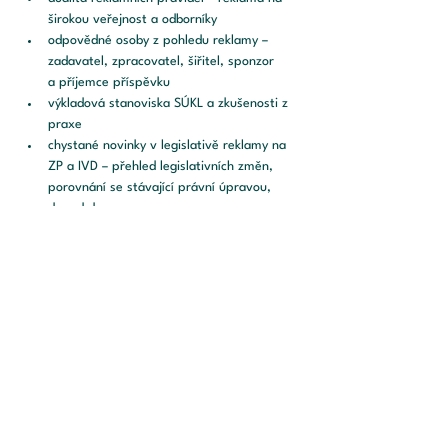
širokou veřejnost a odborníky
odpovědné osoby z pohledu reklamy – 
zadavatel, zpracovatel, šiřitel, sponzor 
a příjemce příspěvku
výkladová stanoviska SÚKL a zkušenosti z 
praxe
chystané novinky v legislativě reklamy na 
ZP a IVD – přehled legislativních změn, 
porovnání se stávající právní úpravou, 
dopad do praxe
Účastnický poplatek:
3.900 Kč bez DPH
po závazně potvrzené registraci platí 
100% storno poplatek, avšak s možností 
vyslání náhradního účastníka
Webinář pořádá:
Porta Medica Legal s.r.o., advokátní 
kancelář
IČ: 17491681, DIČ: CZ17491681