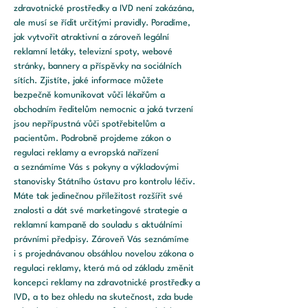
zdravotnické prostředky a IVD není zakázána, 
ale musí se řídit určitými pravidly. Poradíme, 
jak vytvořit atraktivní a zároveň legální 
reklamní letáky, televizní spoty, webové 
stránky, bannery a příspěvky na sociálních 
sítích. Zjistíte, jaké informace můžete 
bezpečně komunikovat vůči lékařům a 
obchodním ředitelům nemocnic a jaká tvrzení 
jsou nepřípustná vůči spotřebitelům a 
pacientům. Podrobně projdeme zákon o 
regulaci reklamy a evropská nařízení 
a seznámíme Vás s pokyny a výkladovými 
stanovisky Státního ústavu pro kontrolu léčiv. 
Máte tak jedinečnou příležitost rozšířit své 
znalosti a dát své marketingové strategie a 
reklamní kampaně do souladu s aktuálními 
právními předpisy. Zároveň Vás seznámíme 
i s projednávanou obsáhlou novelou zákona o 
regulaci reklamy, která má od základu změnit 
koncepci reklamy na zdravotnické prostředky a 
IVD, a to bez ohledu na skutečnost, zda bude 