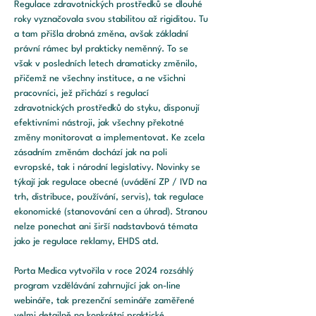
Regulace zdravotnických prostředků se dlouhé 
roky vyznačovala svou stabilitou až rigiditou. Tu 
a tam přišla drobná změna, avšak základní 
právní rámec byl prakticky neměnný. To se 
však v posledních letech dramaticky změnilo, 
přičemž ne všechny instituce, a ne všichni 
pracovníci, jež přichází s regulací 
zdravotnických prostředků do styku, disponují 
efektivními nástroji, jak všechny překotné 
změny monitorovat a implementovat. Ke zcela 
zásadním změnám dochází jak na poli 
evropské, tak i národní legislativy. Novinky se 
týkají jak regulace obecné (uvádění ZP / IVD na 
trh, distribuce, používání, servis), tak regulace 
ekonomické (stanovování cen a úhrad). Stranou 
nelze ponechat ani širší nadstavbová témata 
jako je regulace reklamy, EHDS atd.
Porta Medica vytvořila v roce 2024 rozsáhlý 
program vzdělávání zahrnující jak on-line 
webináře, tak prezenční semináře zaměřené 
velmi detailně na konkrétní praktické 