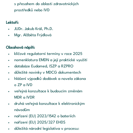
s přesahem do oblasti zdravotnických 
prostředků nebo IVD
Lektoři:
JUDr. Jakub Král, Ph.D.
Mgr. Alžběta Frýdlová
Obsahová náplň:
klíčové regulatorní termíny v roce 2025
nomenklatura EMDN a její praktické využití
databáze Eudamed, ISZP a RZPRO
důležité novinky v MDCG dokumentech
hlášení výpadků dodávek a novela zákona 
o ZP a IVD
veřejná konzultace k budoucím změnám 
MDR a IVDR
druhá veřejná konzultace k elektronickým 
návodům
nařízení (EU) 2023/1542 o bateriích
nařízení (EU) 2025/327 EHDS
důležitá národní legislativa v procesu: