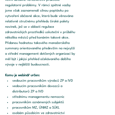
regulatorní problémy. V rámci zpětné vazby 
jsme však zaznamenali silnou poptávku po 
vytvoření občasné akce, která bude věnována 
relativně stručnému přehledu široké palety 
novinek, jež se v oblasti regulace 
zdravotnických prostředků uskuteční v průběhu 
několika měsíců před konáním takové akce. 
Přidanou hodnotou takového manažerského 
summary orientovaného především na nejvyšší 
a střední management dotčených organizací by 
měl být i jakýsi přehled očekávaného dalšího 
vývoje v nejbližší budoucnosti.
Komu je webinář určen:
vedoucím pracovníkům výrobců ZP a IVD
vedoucím pracovníkům dovozců a 
distributorů ZP a IVD
střednímu managementu nemocnic
pracovníkům oznámených subjektů
pracovníkům MZ, ÚNMZ a SÚKL
osobám působícím ve zdravotnictví 