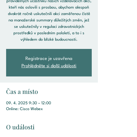
pravidelných účastníků našich vzdělávacích akcí,
kteří nás oslovili s prosbou, abychom alespoň
dvakrát ročně uskutečnili akci zaměřenou čistě
na manažerské summary důležitých změn, jež
se uskutečnily v regulaci zdravotnických
prostředků v posledním pololetí, a to i s
výhledem do blízké budoucnosti.
Registrace je uzavřena
Prohlédněte si další události
Čas a místo
09. 4. 2025 9:30 – 12:00
Online: Cisco Webex
O události