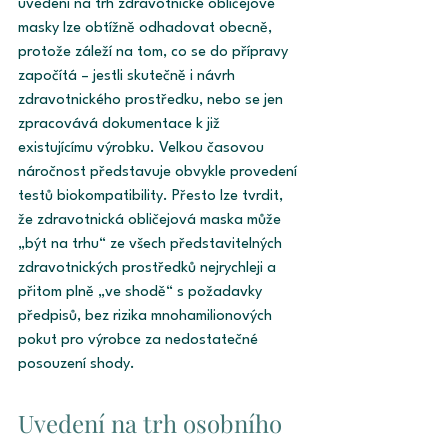
uvedení na trh zdravotnické obličejové 
masky lze obtížně odhadovat obecně, 
protože záleží na tom, co se do přípravy 
započítá – jestli skutečně i návrh 
zdravotnického prostředku, nebo se jen 
zpracovává dokumentace k již 
existujícímu výrobku. Velkou časovou 
náročnost představuje obvykle provedení 
testů biokompatibility. Přesto lze tvrdit, 
že zdravotnická obličejová maska může 
„být na trhu“ ze všech představitelných 
zdravotnických prostředků nejrychleji a 
přitom plně „ve shodě“ s požadavky 
předpisů, bez rizika mnohamilionových 
pokut pro výrobce za nedostatečné 
posouzení shody. 
Uvedení na trh osobního 