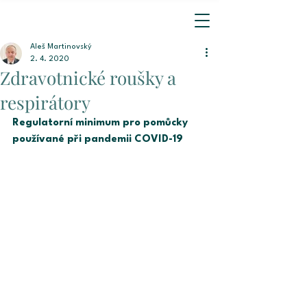
Aleš Martinovský
2. 4. 2020
Zdravotnické roušky a
respirátory
Regulatorní minimum pro pomůcky 
používané při pandemii COVID-19