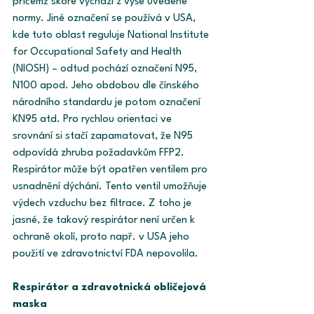
přičemž skóre vychází z výše uvedené 
normy. Jiné označení se používá v USA, 
kde tuto oblast reguluje National Institute 
for Occupational Safety and Health 
(NIOSH) – odtud pochází označení N95, 
N100 apod. Jeho obdobou dle čínského 
národního standardu je potom označení 
KN95 atd. Pro rychlou orientaci ve 
srovnání si stačí zapamatovat, že N95 
odpovídá zhruba požadavkům FFP2. 
Respirátor může být opatřen ventilem pro 
usnadnění dýchání. Tento ventil umožňuje 
výdech vzduchu bez filtrace. Z toho je 
jasné, že takový respirátor není určen k 
ochraně okolí, proto např. v USA jeho 
použití ve zdravotnictví FDA nepovolila.
Respirátor a zdravotnická obličejová 
maska