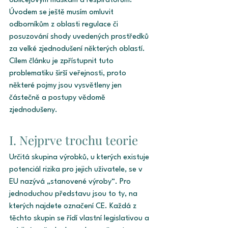
obličejovým maskám a respirátorům. 
Úvodem se ještě musím omluvit 
odborníkům z oblasti regulace či 
posuzování shody uvedených prostředků 
za velké zjednodušení některých oblastí. 
Cílem článku je zpřístupnit tuto 
problematiku širší veřejnosti, proto 
některé pojmy jsou vysvětleny jen 
částečně a postupy vědomě 
zjednodušeny. 
I. Nejprve trochu teorie 
Určitá skupina výrobků, u kterých existuje 
potenciál rizika pro jejich uživatele, se v 
EU nazývá „stanovené výroby“. Pro 
jednoduchou představu jsou to ty, na 
kterých najdete označení CE. Každá z 
těchto skupin se řídí vlastní legislativou a 