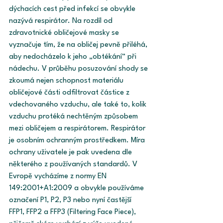
dýchacích cest před infekcí se obvykle 
nazývá respirátor. Na rozdíl od 
zdravotnické obličejové masky se 
vyznačuje tím, že na obličej pevně přiléhá, 
aby nedocházelo k jeho „obtékání“ při 
nádechu. V průběhu posuzování shody se 
zkoumá nejen schopnost materiálu 
obličejové části odfiltrovat částice z 
vdechovaného vzduchu, ale také to, kolik 
vzduchu protéká nechtěným způsobem 
mezi obličejem a respirátorem. Respirátor 
je osobním ochranným prostředkem. Míra 
ochrany uživatele je pak uvedena dle 
některého z používaných standardů. V 
Evropě vycházíme z normy EN 
149:2001+A1:2009 a obvykle používáme 
označení P1, P2, P3 nebo nyní častější 
FFP1, FFP2 a FFP3 (Filtering Face Piece), 