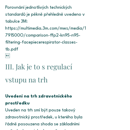
Porovnání jednotlivých technických 
standardů je pěkně přehledně uvedeno v 
tabulce 3M: 
https://multimedia.3m.com/mws/media/1
791500O/comparison-ffp2-kn95-n95-
filtering-facepiecerespirator-classes-
tb.pdf 

III. Jak je to s regulací 
vstupu na trh 
Uvedení na trh zdravotnického 
prostředku 
Uveden na trh smí být pouze takový 
zdravotnický prostředek, u kterého byla 
řádně posouzena shoda se základními 