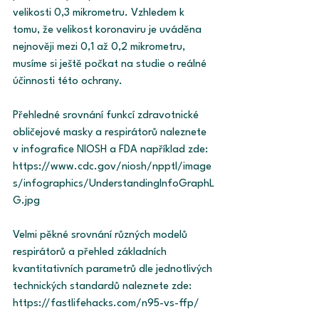
velikosti 0,3 mikrometru. Vzhledem k 
tomu, že velikost koronaviru je uváděna 
nejnověji mezi 0,1 až 0,2 mikrometru, 
musíme si ještě počkat na studie o reálné 
účinnosti této ochrany. 
Přehledné srovnání funkcí zdravotnické 
obličejové masky a respirátorů naleznete 
v infografice NIOSH a FDA například zde: 
https://www.cdc.gov/niosh/npptl/image
s/infographics/UnderstandingInfoGraphL
G.jpg 
Velmi pěkné srovnání různých modelů 
respirátorů a přehled základních 
kvantitativních parametrů dle jednotlivých 
technických standardů naleznete zde: 
https://fastlifehacks.com/n95-vs-ffp/ 