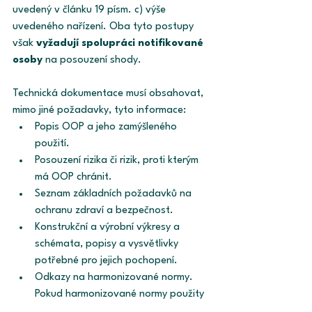
uvedený v článku 19 písm. c) výše 
uvedeného nařízení. Oba tyto postupy 
však 
vyžadují spolupráci notifikované 
osoby
 na posouzení shody. 
Technická dokumentace musí obsahovat, 
mimo jiné požadavky, tyto informace: 
Popis OOP a jeho zamýšleného 
použití. 
Posouzení rizika či rizik, proti kterým 
má OOP chránit. 
Seznam základních požadavků na 
ochranu zdraví a bezpečnost. 
Konstrukční a výrobní výkresy a 
schémata, popisy a vysvětlivky 
potřebné pro jejich pochopení. 
Odkazy na harmonizované normy. 
Pokud harmonizované normy použity 
nebyly anebo byly použity pouze 