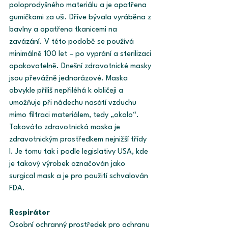
poloprodyšného materiálu a je opatřena 
gumičkami za uši. Dříve bývala vyráběna z 
bavlny a opatřena tkanicemi na 
zavázání. V této podobě se používá 
minimálně 100 let – po vyprání a sterilizaci 
opakovatelně. Dnešní zdravotnické masky 
jsou převážně jednorázové. Maska 
obvykle příliš nepřiléhá k obličeji a 
umožňuje při nádechu nasátí vzduchu 
mimo filtraci materiálem, tedy „okolo“. 
Takováto zdravotnická maska je 
zdravotnickým prostředkem nejnižší třídy 
I. Je tomu tak i podle legislativy USA, kde 
je takový výrobek označován jako 
surgical mask a je pro použití schvalován 
FDA. 
Respirátor 
Osobní ochranný prostředek pro ochranu 