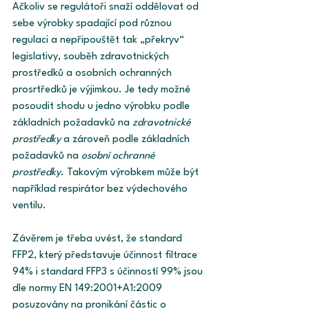
Ačkoliv se regulátoři snaží oddělovat od 
sebe výrobky spadající pod různou 
regulaci a nepřipouštět tak „překryv“ 
legislativy, souběh zdravotnických 
prostředků a osobních ochranných 
prosrtředků je výjimkou. Je tedy možné 
posoudit shodu u jedno výrobku podle 
základních požadavků na 
zdravotnické 
prostředky
 a zároveň podle základních 
požadavků na 
osobní ochranné 
prostředky
. Takovým výrobkem může být 
například respirátor bez výdechového 
ventilu. 
Závěrem je třeba uvést, že standard 
FFP2, který představuje účinnost filtrace 
94% i standard FFP3 s účinností 99% jsou 
dle normy EN 149:2001+A1:2009 
posuzovány na pronikání částic o 