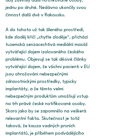
aby zavíraly další notifikované osoby, 
jednu po druhé. Nedávno ukončily svou 
činnost další dvě v Rakousku.
A do tohoto už tak šíleného prostředí, 
kde zloděj křičí „chyťte zloděje“, přichází 
tuzemská senzacechtivá mediální masáž 
vytvářející dojem izolovaného českého 
problému. Objevují se tak děsivé články 
vytvářející dojem, že všichni pacienti v EU 
jsou ohrožováni nebezpečnými 
zdravotnickými prostředky, typicky 
implantáty, a že těmto velmi 
nebezpečným produktům umožňují vstup 
na trh právě české notifikované osoby. 
Skoro jako by se zapomnělo na veškerá 
relevantní fakta. Skutečnost je totiž 
taková, že kauza vadných prsních 
implantátů, je příběhem podvádějícího 