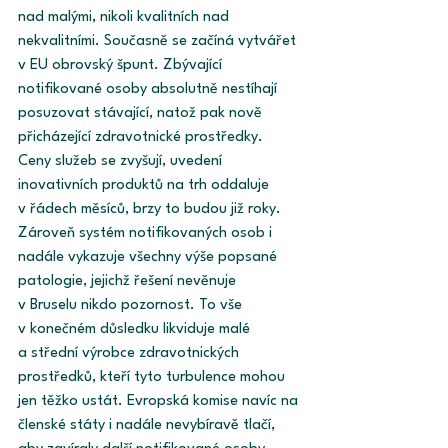
nad malými, nikoli kvalitních nad 
nekvalitními. Současně se začíná vytvářet 
v EU obrovský špunt. Zbývající 
notifikované osoby absolutně nestíhají 
posuzovat stávající, natož pak nově 
přicházející zdravotnické prostředky. 
Ceny služeb se zvyšují, uvedení 
inovativních produktů na trh oddaluje 
v řádech měsíců, brzy to budou již roky. 
Zároveň systém notifikovaných osob i 
nadále vykazuje všechny výše popsané 
patologie, jejichž řešení nevěnuje 
v Bruselu nikdo pozornost. To vše 
v konečném důsledku likviduje malé 
a střední výrobce zdravotnických 
prostředků, kteří tyto turbulence mohou 
jen těžko ustát. Evropská komise navíc na 
členské státy i nadále nevybíravě tlačí, 