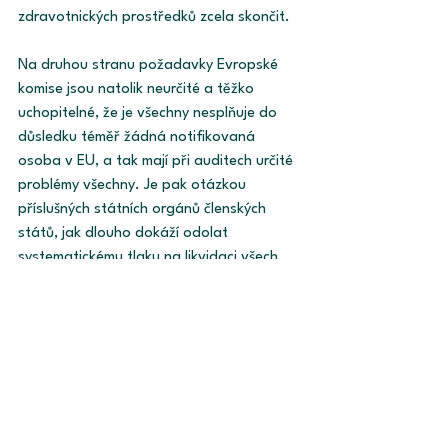
zdravotnických prostředků zcela skončit.
Na druhou stranu požadavky Evropské 
komise jsou natolik neurčité a těžko 
uchopitelné, že je všechny nesplňuje do 
důsledku téměř žádná notifikovaná 
osoba v EU, a tak mají při auditech určité 
problémy všechny. Je pak otázkou 
příslušných státních orgánů členských 
států, jak dlouho dokáží odolat 
systematickému tlaku na likvidaci všech 
svých notifikovaných osob. ČR jich měla 
donedávna pět, nyní má dvě, přesto čelí 
nevybíravé a nátlakové kampani 
Evropské komise a senzacechtivých médií, 
a to potrvá až do chvíle, kdy ukončí svou 
činnost i poslední tuzemská notifikovaná 
osoba. Tento hon na čarodějnice bych 