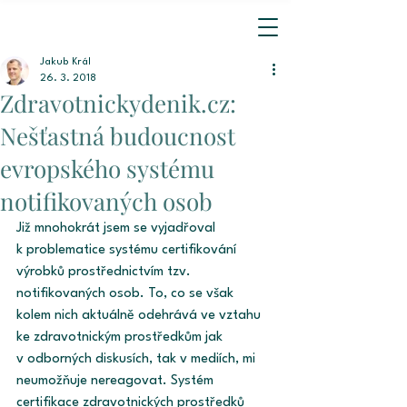
Jakub Král
26. 3. 2018
Zdravotnickydenik.cz:
Nešťastná budoucnost
evropského systému
notifikovaných osob
Již mnohokrát jsem se vyjadřoval 
k problematice systému certifikování 
výrobků prostřednictvím tzv. 
notifikovaných osob. To, co se však 
kolem nich aktuálně odehrává ve vztahu 
ke zdravotnickým prostředkům jak 
v odborných diskusích, tak v mediích, mi 
neumožňuje nereagovat. Systém 
certifikace zdravotnických prostředků 