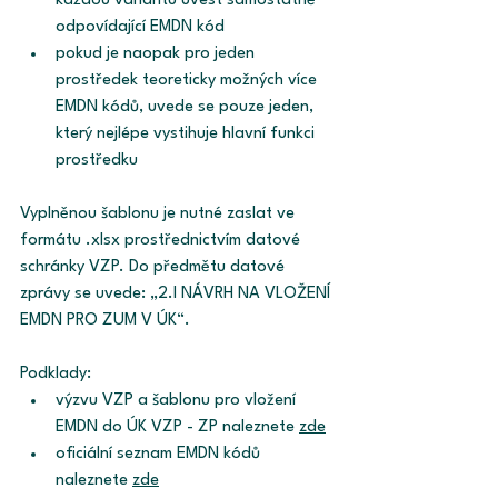
každou variantu uvést samostatně 
odpovídající EMDN kód 
pokud je naopak pro jeden 
prostředek teoreticky možných více 
EMDN kódů, uvede se pouze jeden, 
který nejlépe vystihuje hlavní funkci 
prostředku
Vyplněnou šablonu je nutné zaslat ve 
formátu .xlsx prostřednictvím datové 
schránky VZP. Do předmětu datové 
zprávy se uvede: „2.I NÁVRH NA VLOŽENÍ 
EMDN PRO ZUM V ÚK“. 
Podklady:
výzvu VZP a šablonu pro vložení 
EMDN do ÚK VZP - ZP naleznete 
zde
oficiální seznam EMDN kódů 
naleznete 
zde