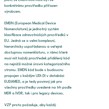
platí, že EMDN kód musí být ke 
konkrétnímu prostředku přiřazen 
výrobcem.
EMDN (European Medical Device 
Nomenclature) je jednotný systém 
klasifikace zdravotnických prostředků v 
EU. Jedná se o velmi komplexní, 
hierarchicky uspořádanou a veřejně 
dostupnou nomenklaturu, v rámci které 
musí mít každý prostředek přidělený kód 
na nejnižší možné úrovni kategorizačního 
stromu. EMDN kód bude v budoucnu 
propojen s každým UDI-DI v databázi 
EUDAMED, a je tedy povinný jak pro 
všechny prostředky uvedené na trh podle 
MDR a IVDR, tak i pro legacy devices. 
VZP proto požaduje, aby každý 