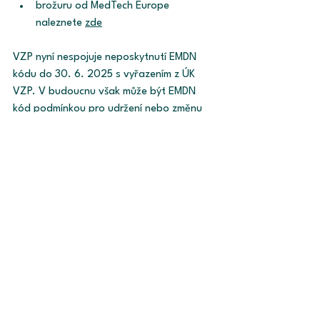
brožuru od MedTech Europe 
naleznete 
zde
VZP nyní nespojuje neposkytnutí EMDN 
kódu do 30. 6. 2025 s vyřazením z ÚK 
VZP. V budoucnu však může být EMDN 
kód podmínkou pro udržení nebo změnu 
úhrad, a proto se vyplatí k požadavku 
VZP přistoupit aktivně. 
Výběr a přiřazení EMDN kódu k 
prostředku je povinností výrobce. 
Potřebujete-li však pomoci s komunikací 
vůči VZP, můžete se na nás obrátit. Rádi 
Vám pomůžeme. 
Autor: Alžběta Frýdlová
Úhrady