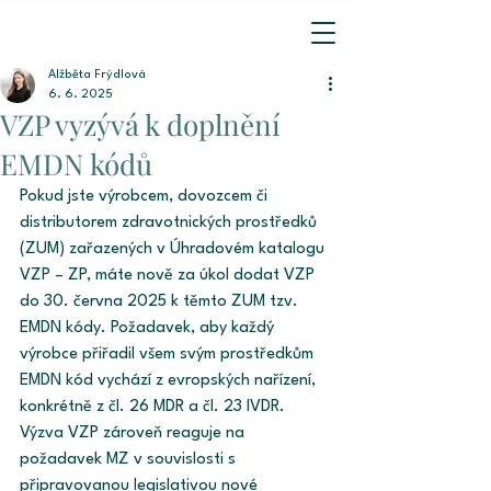
Alžběta Frýdlová
6. 6. 2025
VZP vyzývá k doplnění
EMDN kódů
Pokud jste výrobcem, dovozcem či 
distributorem zdravotnických prostředků 
(ZUM) zařazených v Úhradovém katalogu 
VZP – ZP, máte nově za úkol dodat VZP 
do 30. června 2025 k těmto ZUM tzv. 
EMDN kódy. Požadavek, aby každý 
výrobce přiřadil všem svým prostředkům 
EMDN kód vychází z evropských nařízení, 
konkrétně z čl. 26 MDR a čl. 23 IVDR. 
Výzva VZP zároveň reaguje na 
požadavek MZ v souvislosti s 
připravovanou legislativou nové 