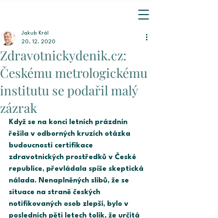
Jakub Král
20. 12. 2020
Zdravotnickydenik.cz:
Českému metrologickému
institutu se podařil malý
zázrak
Když se na konci letních prázdnin 
řešila v odborných kruzích otázka 
budoucnosti certifikace 
zdravotnických prostředků v České 
republice, převládala spíše skeptická 
nálada. Nenaplněných slibů, že se 
situace na straně českých 
notifikovaných osob zlepší, bylo v 
posledních pěti letech tolik, že určitá 