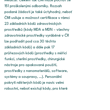
Medical. Celkem tak ČMI může počítat se 
151 proškolenými odborníky. Rozsah 
podané žádosti je také úctyhodný, neboť 
ČMI usiluje o možnost certifikace v rámci 
23 základních kódů zdravotnických 
prostředků (kódy MDA a MDN – všechny 
zdravotnické prostředky vyráběné v ČR 
lze podřadit pod cca 30 těchto 
základních kódů) a dále pak 17 
průřezových kódů (prostředky s měřicí 
funkcí, sterilní prostředky, chirurgické 
nástroje pro opakované použití, 
prostředky z nanomateriálů, software, 
systémy a soupravy, …). Personální 
pokrytí některých kódů je navíc velmi 
robustní, neboť existují kódy, pro které 
ČMI disponuje dokonce více jak 50 
experty, tudíž problémem by neměla být 
ani nedostatečná certifikační kapacita.