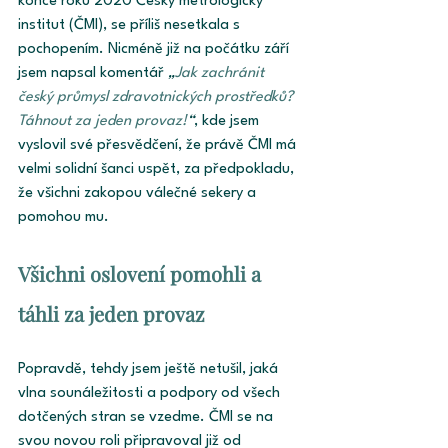
konce roku 2020 Český metrologický 
institut (ČMI), se příliš nesetkala s 
pochopením. Nicméně již na počátku září 
jsem napsal komentář 
„
Jak zachránit 
český průmysl zdravotnických prostředků? 
Táhnout za jeden provaz!
“
, kde jsem 
vyslovil své přesvědčení, že právě ČMI má 
velmi solidní šanci uspět, za předpokladu, 
že všichni zakopou válečné sekery a 
pomohou mu.
Všichni oslovení pomohli a 
táhli za jeden provaz
Popravdě, tehdy jsem ještě netušil, jaká 
vlna sounáležitosti a podpory od všech 
dotčených stran se vzedme. ČMI se na 
svou novou roli připravoval již od 