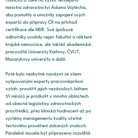
Havlíčka a také na výzvu tehdejšího 
ministra zdravotnictví Adama Vojtěcha, 
aby pomohly a umožnily zapojení svých 
expertů do přípravy ČR na příchod 
certifikace dle MDR. Své špičkové 
odborníky uvolnily nejen fakultní a některé 
krajské nemocnice, ale taktéž akademická 
pracoviště Univerzity Karlovy, ČVUT, 
Masarykovy univerzity a další.
Poté bylo nezbytné navázat se všemi 
vytipovanými experty pracovněprávní 
vztah, prověřit jejich nezávislost, během 
tří měsíců je proškolit v mnoha oblastech 
od obecné legislativy zdravotnických 
prostředků, přes klinická hodnocení až po 
systémy managementu kvality včetně 
testového prověření získaných znalostí. 
Paralelně musela být připravena rozsáhlá 