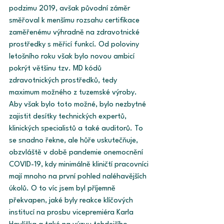
podzimu 2019, avšak původní záměr 
směřoval k menšímu rozsahu certifikace 
zaměřenému výhradně na zdravotnické 
prostředky s měřicí funkcí. Od poloviny 
letošního roku však bylo novou ambicí 
pokrýt většinu tzv. MD kódů 
zdravotnických prostředků, tedy 
maximum možného z tuzemské výroby. 
Aby však bylo toto možné, bylo nezbytné 
zajistit desítky technických expertů, 
klinických specialistů a také auditorů. To 
se snadno řekne, ale hůře uskutečňuje, 
obzvláště v době pandemie onemocnění 
COVID-19, kdy minimálně kliničtí pracovníci 
mají mnoho na první pohled naléhavějších 
úkolů. O to víc jsem byl příjemně 
překvapen, jaké byly reakce klíčových 
institucí na prosbu vicepremiéra Karla 