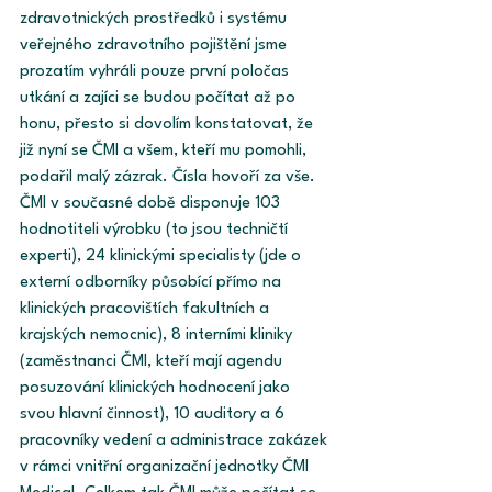
zdravotnických prostředků i systému 
veřejného zdravotního pojištění jsme 
prozatím vyhráli pouze první poločas 
utkání a zajíci se budou počítat až po 
honu, přesto si dovolím konstatovat, že 
již nyní se ČMI a všem, kteří mu pomohli, 
podařil malý zázrak. Čísla hovoří za vše. 
ČMI v současné době disponuje 103 
hodnotiteli výrobku (to jsou techničtí 
experti), 24 klinickými specialisty (jde o 
externí odborníky působící přímo na 
klinických pracovištích fakultních a 
krajských nemocnic), 8 interními kliniky 
(zaměstnanci ČMI, kteří mají agendu 
posuzování klinických hodnocení jako 
svou hlavní činnost), 10 auditory a 6 
pracovníky vedení a administrace zakázek 
v rámci vnitřní organizační jednotky ČMI 