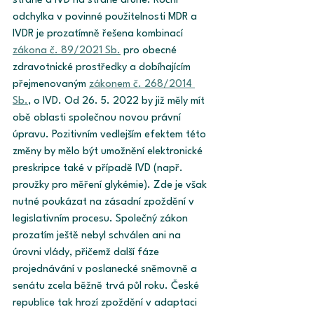
straně a IVD na straně druhé. Roční 
odchylka v povinné použitelnosti MDR a 
IVDR je prozatímně řešena kombinací 
zákona č. 89/2021 Sb.
 pro obecné 
zdravotnické prostředky a dobíhajícím 
přejmenovaným 
zákonem č. 268/2014 
Sb.
, o IVD. Od 26. 5. 2022 by již měly mít 
obě oblasti společnou novou právní 
úpravu. Pozitivním vedlejším efektem této 
změny by mělo být umožnění elektronické 
preskripce také v případě IVD (např. 
proužky pro měření glykémie). Zde je však 
nutné poukázat na zásadní zpoždění v 
legislativním procesu. Společný zákon 
prozatím ještě nebyl schválen ani na 
úrovni vlády, přičemž další fáze 
projednávání v poslanecké sněmovně a 
senátu zcela běžně trvá půl roku. České 
republice tak hrozí zpoždění v adaptaci 