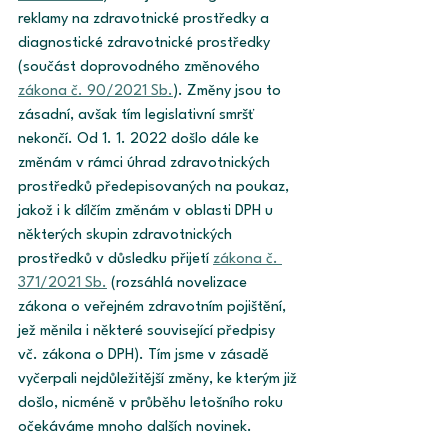
reklamy na zdravotnické prostředky a 
diagnostické zdravotnické prostředky 
(součást doprovodného změnového 
zákona č. 90/2021 Sb.
). Změny jsou to 
zásadní, avšak tím legislativní smršť 
nekončí. Od 1. 1. 2022 došlo dále ke 
změnám v rámci úhrad zdravotnických 
prostředků předepisovaných na poukaz, 
jakož i k dílčím změnám v oblasti DPH u 
některých skupin zdravotnických 
prostředků v důsledku přijetí 
zákona č. 
371/2021 Sb.
 (rozsáhlá novelizace 
zákona o veřejném zdravotním pojištění, 
jež měnila i některé související předpisy 
vč. zákona o DPH). Tím jsme v zásadě 
vyčerpali nejdůležitější změny, ke kterým již 
došlo, nicméně v průběhu letošního roku 
očekáváme mnoho dalších novinek. 