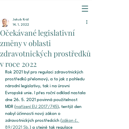
Jakub Král
14. 1. 2022
Očekávané legislativní
změny v oblasti
zdravotnických prostředků
v roce 2022
Rok 2021 byl pro regulaci zdravotnických 
prostředků přelomový, a to jak z pohledu 
národní legislativy, tak i na úrovni 
Evropské unie. I přes roční odklad nastala 
dne 26. 5. 2021 povinná použitelnost 
MDR (
nařízení EU 2017/745
), tentýž den 
nabyl účinnosti nový zákon o 
zdravotnických prostředcích (
zákon č. 
89/2021 Sb.
) a stejně tak regulace 