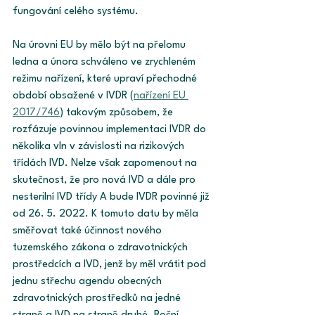
fungování celého systému. 
Na úrovni EU by mělo být na přelomu 
ledna a února schváleno ve zrychleném 
režimu nařízení, které upraví přechodné 
období obsažené v IVDR (
nařízení EU 
2017/746
) takovým způsobem, že 
rozfázuje povinnou implementaci IVDR do 
několika vln v závislosti na rizikových 
třídách IVD. Nelze však zapomenout na 
skutečnost, že pro nová IVD a dále pro 
nesterilní IVD třídy A bude IVDR povinné již 
od 26. 5. 2022. K tomuto datu by měla 
směřovat také účinnost nového 
tuzemského zákona o zdravotnických 
prostředcích a IVD, jenž by měl vrátit pod 
jednu střechu agendu obecných 
zdravotnických prostředků na jedné 