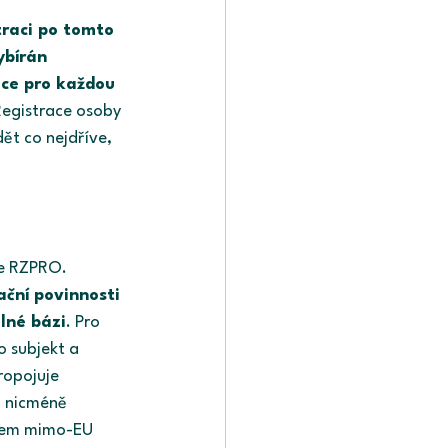
traci po tomto 
bírán 
ace pro každou 
egistrace osoby 
ět co nejdříve, 
ze RZPRO. 
ční povinnosti 
lné bázi
. Pro 
 subjekt a 
opojuje 
R nicméně 
bcem mimo-EU 