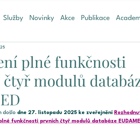
Služby
Novinky
Akce
Publikace
Acade
025
í plné funkčnosti
 čtyř modulů databá
ED
h došlo
 dne 27. listopadu 2025 ke zveřejnění
Rozhodnut
plné funkčnosti prvních čtyř modulů databáze EUDAM