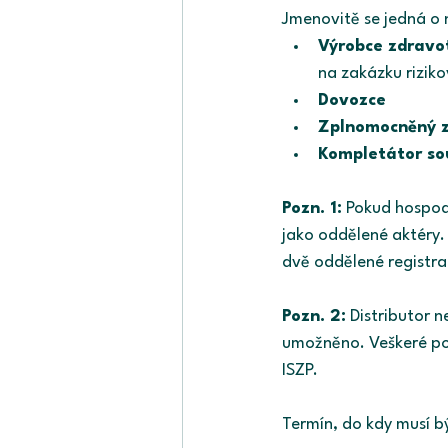
Jmenovitě se jedná o ná
Výrobce zdravot
na zakázku rizikov
Dovozce
Zplnomocněný 
Kompletátor so
Pozn. 1:
 Pokud hospodá
jako oddělené aktéry. 
dvě oddělené registra
Pozn. 2:
 Distributor 
umožněno. Veškeré povi
ISZP.
Termín, do kdy musí b