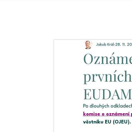
Jakub Král
28. 11. 2
Oznámen
prvních
EUDAM
Po dlouhých odkladec
komise o oznámení 
věstníku EU (OJEU).