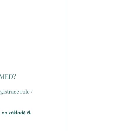
DAMED?
istrace role / 
na základě čl. 