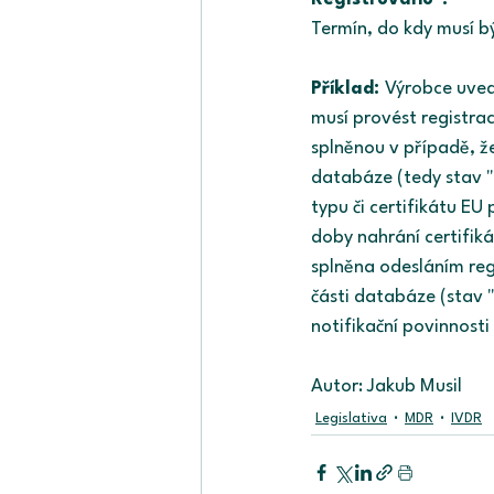
Termín, do kdy musí 
Příklad: 
Výrobce uved
musí provést registra
splněnou v případě, že
databáze (tedy stav "
typu či certifikátu E
doby nahrání certifik
splněna odesláním reg
části databáze (stav 
notifikační povinnost
Autor: Jakub Musil
Legislativa
MDR
IVDR