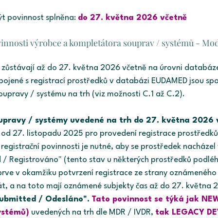
ýt povinnost splněna:
do 27. května 2026 včetně
vinnosti výrobce a kompletátora souprav / systémů - Mo
i zůstávají až do 27. května 2026 včetně na úrovni databá
spojené s registrací prostředků v databázi EUDAMED jsou sp
oupravy / systému na trh (viz možnosti C.1 až C.2).
oupravy / systémy uvedené na trh do 27. května 2026 
od 27. listopadu 2025 pro provedení registrace prostředků
registrační povinnosti je nutné, aby se prostředek nacházel 
d / Registrováno" (tento stav u některých prostředků podléha
eprve v okamžiku potvrzení registrace ze strany oznámeného 
ikát, a na toto mají oznámené subjekty čas až do 27. května 
Submitted / Odesláno".
Tato povinnost se týká jak NE
ystémů)
uvedených na trh dle MDR / IVDR,
tak LEGACY DE