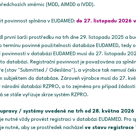
předchozích směrnic (MDD, AIMDD a IVDD).  
být povinnost splněna v EUDAMED:
do 27. listopadu 2026 v
dl první šarži prostředku na trh dne 29. listopadu 2025 a b
po termínu povinné použitelnosti databáze EUDAMED, tedy o
í povinností v databázi EUDAMED musí do 27. listopadu 202
této databázi. Registrační povinnost je považována za splně
ře (stav "Submitted / Odesláno"), a výrobce tak nemusí ček
m subjektem do databáze. Zároveň výrobce musí do 27. kvě
v národní databázi RZPRO, a to zejména pro případ žádosti 
á se stále vyřizuje skrze systém RZPRO.
oupravy / systémy uvedené na trh od 28. května 2026
je nutné vždy provést registraci v databázi EUDAMED. Pro sp
 je nutné, aby se prostředek nacházel 
ve stavu registrace 