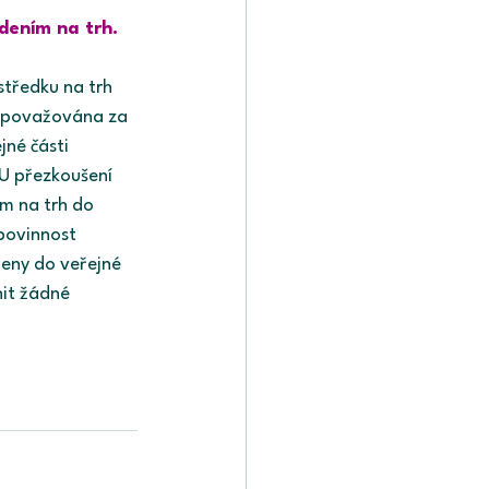
dením na trh.
tředku na trh 
e považována za 
né části 
U přezkoušení 
m na trh do 
povinnost 
eny do veřejné 
it žádné 