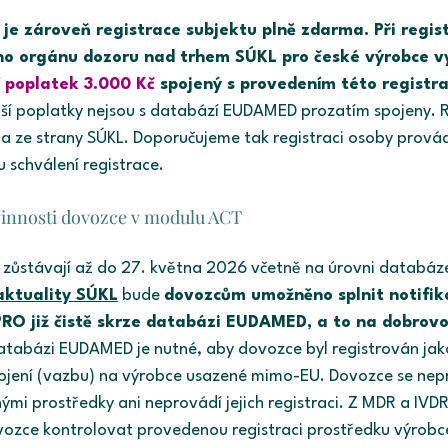
je zároveň registrace subjektu plně zdarma. Při regis
ho orgánu dozoru nad trhem SÚKL pro české výrobce vy
í poplatek 3.000 Kč
spojený s provedením této registr
ší poplatky nejsou s databází EUDAMED prozatím spojeny. R
a ze strany SÚKL. Doporučujeme tak registraci osoby provád
 schválení registrace.
vinnosti dovozce v modulu ACT
i zůstávají až do 27. května 2026 včetně na úrovni databá
aktuality SÚKL
 bude 
dovozcům umožněno splnit notifika
O již čistě skrze databázi EUDAMED, a to na dobrovo
databázi EUDAMED je nutné, aby dovozce byl registrován jako
ojení (vazbu) na výrobce usazené mimo-EU. Dovozce se nepr
ými prostředky ani neprovádí jejich registraci. Z MDR a IVD
vozce kontrolovat provedenou registraci prostředku výro