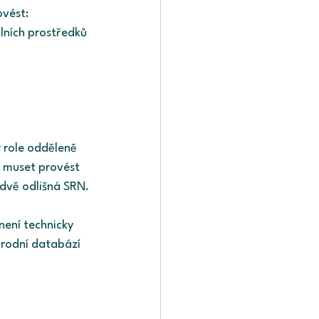
ovést:
ilních prostředků 
 role odděleně 
e muset provést 
 dvě odlišná SRN.
není technicky 
árodní databází 