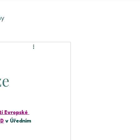
my
ze
í Evropské 
ED
v Úředním 