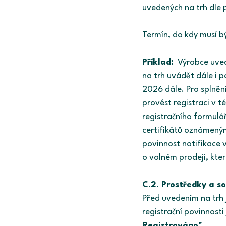
uvedených na trh dle 
Termín, do kdy musí 
Příklad:
  Výrobce uve
na trh uvádět dále i 
2026 dále. Pro splněn
provést registraci v 
registračního formulá
certifikátů oznámený
povinnost notifikace 
o volném prodeji, kter
C.2. Prostředky a s
Před uvedením na trh 
registrační povinnosti
Registrováno".