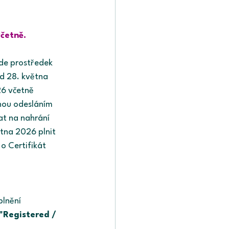
četně.
ude prostředek 
d 28. května 
6 včetně 
nou odesláním 
at na nahrání 
tna 2026 plnit 
o Certifikát 
lnění 
"Registered / 