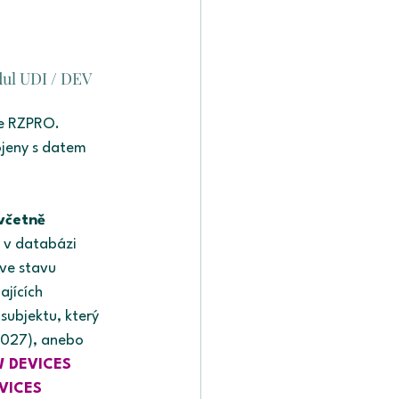
dul UDI / DEV
ze RZPRO. 
ojeny s datem 
včetně
 v databázi 
ve stavu 
jících 
subjektu, který 
2027), anebo 
W DEVICES 
VICES