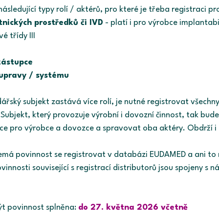
sledující typy rolí / aktérů, pro které je třeba registraci pr
nických prostředků či IVD
 - platí i pro výrobce implantab
é třídy III
zástupce
upravy / systému 
řský subjekt zastává více rolí, je nutné registrovat všechny
Subjekt, který provozuje výrobní i dovozní činnost, tak bud
ce pro výrobce a dovozce a spravovat oba aktéry. Obdrží i
nemá povinnost se registrovat v databázi EUDAMED a ani to 
nnosti související s registrací distributorů jsou spojeny s n
ýt povinnost splněna: 
do 27. května 2026 včetně