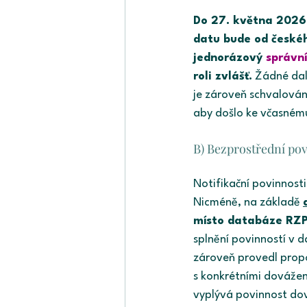
Do 27. května 2026 
datu bude od české
jednorázový 
správn
roli zvlášť.
 Žádné dal
je zároveň schvalován
aby došlo ke včasnému
B) Bezprostřední po
Notifikační povinnost
Nicméně, na základě 
místo databáze RZPR
splnění povinností v 
zároveň provedl prop
s konkrétními dovážen
vyplývá povinnost do