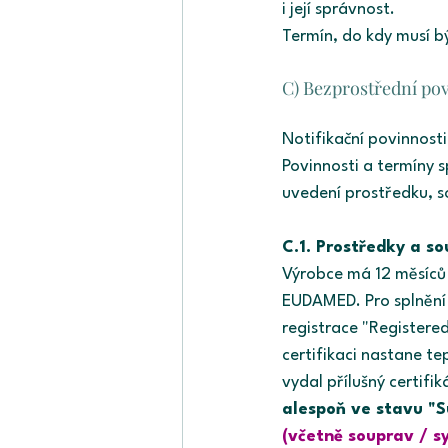
i její správnost.
Termín, do kdy musí b
C) Bezprostřední po
Notifikační povinnost
Povinnosti a termíny 
uvedení prostředku, s
C.1. Prostředky a s
Výrobce má 12 měsíců 
EUDAMED. Pro splnění 
registrace "Registere
certifikaci nastane t
vydal přílušný certif
alespoň ve stavu "
(včetně souprav / s