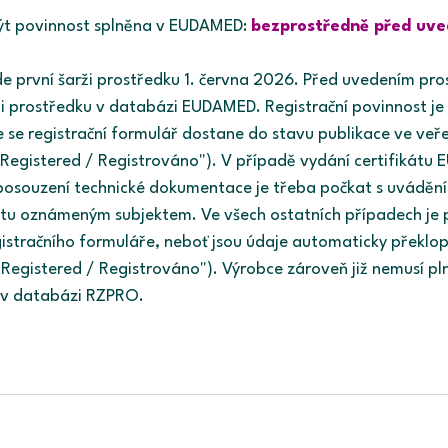
být povinnost splněna v EUDAMED:
bezprostředně před uve
e první šarži prostředku 1. června 2026. Před uvedením pros
ci prostředku v databázi EUDAMED. Registrační povinnost j
 se registrační formulář dostane do stavu publikace ve veřej
Registered / Registrováno"). V případě vydání certifikátu E
U posouzení technické dokumentace je třeba počkat s uvádění
átu oznámeným subjektem. Ve všech ostatních případech je 
istračního formuláře, neboť jsou údaje automaticky překlop
"Registered / Registrováno"). Výrobce zároveň již nemusí pln
i v databázi RZPRO.