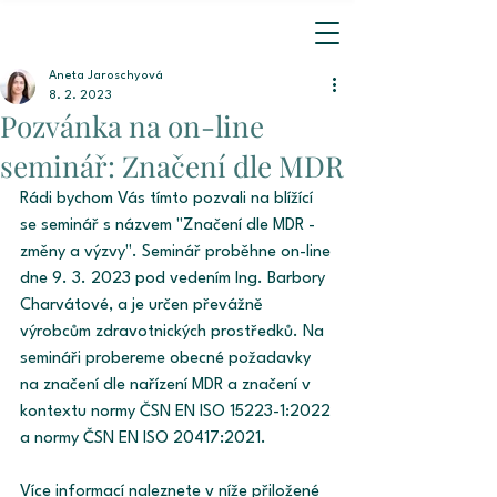
Aneta Jaroschyová
8. 2. 2023
Pozvánka na on-line
seminář: Značení dle MDR
Rádi bychom Vás tímto pozvali na blížící 
se seminář s názvem "Značení dle MDR - 
změny a výzvy". Seminář proběhne on-line 
dne 9. 3. 2023 pod vedením Ing. Barbory 
Charvátové, a je určen převážně 
výrobcům zdravotnických prostředků. Na 
semináři probereme obecné požadavky 
na značení dle nařízení MDR a značení v 
kontextu normy ČSN EN ISO 15223-1:2022 
a normy ČSN EN ISO 20417:2021.
Více informací naleznete v níže přiložené 