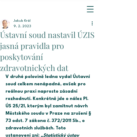
Jakub Král
9. 2. 2023
Ústavní soud nastavil ÚZIS
jasná pravidla pro
poskytování
zdravotnických dat
V druhé polovině ledna vydal Ústavní 
soud celkem nenápadné, avšak pro 
reálnou praxi naprosto zásadní 
rozhodnutí. Konkrétně jde o nález Pl. 
ÚS 25/21, kterým byl zamítnut návrh 
Městského soudu v Praze na zrušení § 
73 odst. 7 zákona č. 372/2011 Sb., o 
zdravotních službách. Toto 
ustanovení zní: 
„Statistický ústav 