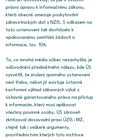
řadu let dovozovaly, že jde o zvláštní 
právní úpravu k informačnímu zákonu, 
která obecně omezuje poskytování 
zdravotnických dat z NZIS. S odkazem na 
toto ustanovení tak docházelo k 
opakovanému zamítání žádostí o 
informace, tzv. 106.
To, co mnohá média vůbec nezachytila, je 
odůvodnění předmětného nálezu, kde ÚS 
vysvětlil, že zrušení sporného ustanovení 
není třeba, neboť již existuje ústavně 
konformní výklad zákonných výluk z 
ústavně garantovaného práva na přístup 
k informacím, který musí aplikovat 
všechny povinné osoby. ÚS zároveň 
zkritizoval dosavadní praxi ÚZIS i MZ, 
stejně tak i veškeré argumenty, 
prostřednictvím kterých tyto instituce 