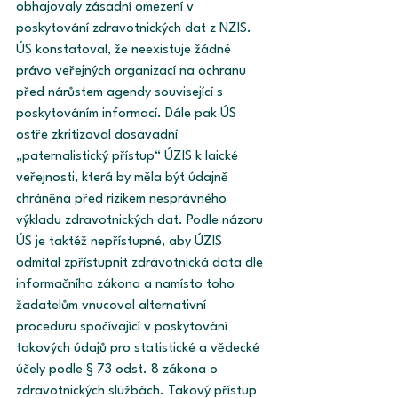
obhajovaly zásadní omezení v 
poskytování zdravotnických dat z NZIS. 
ÚS konstatoval, že neexistuje žádné 
právo veřejných organizací na ochranu 
před nárůstem agendy související s 
poskytováním informací. Dále pak ÚS 
ostře zkritizoval dosavadní 
„paternalistický přístup“ ÚZIS k laické 
veřejnosti, která by měla být údajně 
chráněna před rizikem nesprávného 
výkladu zdravotnických dat. Podle názoru 
ÚS je taktéž nepřístupné, aby ÚZIS 
odmítal zpřístupnit zdravotnická data dle 
informačního zákona a namísto toho 
žadatelům vnucoval alternativní 
proceduru spočívající v poskytování 
takových údajů pro statistické a vědecké 
účely podle § 73 odst. 8 zákona o 
zdravotnických službách. Takový přístup 