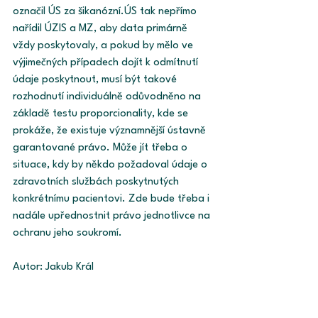
označil ÚS za šikanózní.ÚS tak nepřímo 
nařídil ÚZIS a MZ, aby data primárně 
vždy poskytovaly, a pokud by mělo ve 
výjimečných případech dojít k odmítnutí 
údaje poskytnout, musí být takové 
rozhodnutí individuálně odůvodněno na 
základě testu proporcionality, kde se 
prokáže, že existuje významnější ústavně 
garantované právo. Může jít třeba o 
situace, kdy by někdo požadoval údaje o 
zdravotních službách poskytnutých 
konkrétnímu pacientovi. Zde bude třeba i 
nadále upřednostnit právo jednotlivce na 
ochranu jeho soukromí. 
Autor: Jakub Král
Legislativa