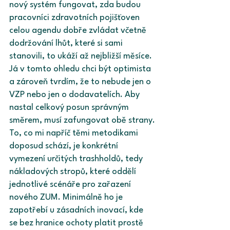
nový systém fungovat, zda budou 
pracovníci zdravotních pojišťoven 
celou agendu dobře zvládat včetně 
dodržování lhůt, které si sami 
stanovili, to ukáží až nejbližší měsíce. 
Já v tomto ohledu chci být optimista 
a zároveň tvrdím, že to nebude jen o 
VZP nebo jen o dodavatelích. Aby 
nastal celkový posun správným 
směrem, musí zafungovat obě strany.
To, co mi napříč těmi metodikami 
doposud schází, je konkrétní 
vymezení určitých trashholdů, tedy 
nákladových stropů, které oddělí 
jednotlivé scénáře pro zařazení 
nového ZUM. Minimálně ho je 
zapotřebí u zásadních inovací, kde 
se bez hranice ochoty platit prostě 