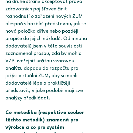
na druhé straně akceptovat právo 
zdravotních pojišťoven činit 
rozhodnutí o zařazení nových ZUM 
alespoň s bazální představou, jak se 
nová položka dříve nebo později 
propíše do jejich nákladů. Od mnoha 
dodavatelů jsem v této souvislosti 
zaznamenal prosbu, zda by mohla 
VZP uveřejnit určitou vzorovou 
analýzu dopadu do rozpočtu pro 
jakýsi virtuální ZUM, aby si mohli 
dodavatelé lépe a praktičtěji 
představit, v jaké podobě mají své 
analýzy předkládat.
Co metodika (respektive soubor 
těchto metodik) znamená pro 
výrobce a co pro systém 