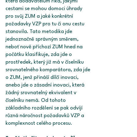
která dodavatelům říká, jakými 
cestami se mohou domoci úhrady 
pro svůj ZUM a jaké konkrétní 
požadavky VZP pro tu či onu cestu 
stanovila. Tato metodika jde 
jednoznačně správným směrem, 
neboť nově příchozí ZUM hned na 
počátku klasifikuje, zda jde o 
prostředek, který již má v číselníku 
srovnatelného komparátora, zda jde 
o ZUM, jenž přináší dílčí inovaci, 
anebo jde o zásadní inovaci, která 
žádný srovnatelný ekvivalent v 
číselníku nemá. Od tohoto 
základního rozdělení se pak odvíjí 
různá náročnost požadavků VZP a 
komplexnost celého procesu.