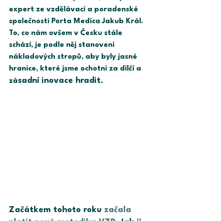
expert ze vzdělávací a poradenské 
společnosti Porta Medica Jakub Král. 
To, co nám ovšem v Česku stále 
schází, je podle něj stanovení 
nákladových stropů, aby byly jasné 
hranice, které jsme ochotni za dílčí a 
sadní inovace hradit.
zá
Začátkem tohoto roku 
začala 