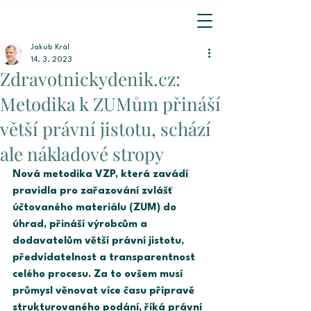
Jakub Král
14. 3. 2023
Zdravotnickydenik.cz:
Metodika k ZUMům přináší
větší právní jistotu, schází
ale nákladové stropy
Nová metodika VZP, která zavádí 
pravidla pro zařazování zvlášť 
účtovaného materiálu (ZUM) do 
úhrad, přináší výrobcům a 
dodavatelům větší právní jistotu, 
předvídatelnost a transparentnost 
celého procesu. Za to ovšem musí 
průmysl věnovat více času přípravě 
strukturovaného podání, říká právní 