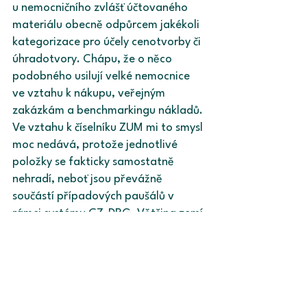
u nemocničního zvlášť účtovaného 
materiálu obecně odpůrcem jakékoli 
kategorizace pro účely cenotvorby či 
úhradotvory. Chápu, že o něco 
podobného usilují velké nemocnice 
ve vztahu k nákupu, veřejným 
zakázkám a benchmarkingu nákladů. 
Ve vztahu k číselníku ZUM mi to smysl 
moc nedává, protože jednotlivé 
položky se fakticky samostatně 
nehradí, neboť jsou převážně 
součástí případových paušálů v 
rámci systému CZ-DRG. Většina zemí 
v EU, resp. na světě, nejde cestou 
obří centralizované kategorizace 
shora. U nás se o něco podobného 
opakovaně pokouší ÚZIS, avšak za 
několik let se mu i přes obrovské úsilí 