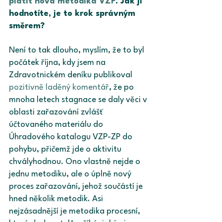
platit nová metodika VZP
. Jak ji 
hodnotíte, je to krok správným 
směrem?
Není to tak dlouho, myslím, že to byl 
počátek října, kdy jsem na 
Zdravotnickém deníku publikoval 
pozitivně laděný komentář
, že po 
mnoha letech stagnace se daly věci v 
oblasti zařazování zvlášť 
účtovaného materiálu do 
Úhradového katalogu VZP-ZP do 
pohybu, přičemž jde o aktivitu 
chvályhodnou. Ono vlastně nejde o 
jednu metodiku, ale o úplně nový 
proces zařazování, jehož součástí je 
hned několik metodik. Asi 
nejzásadnější je metodika procesní, 