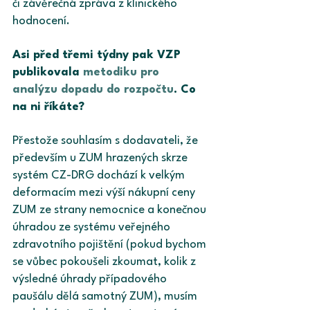
či závěrečná zpráva z klinického 
hodnocení.
Asi před třemi týdny pak VZP 
publikovala 
metodiku pro 
analýzu dopadu do rozpočtu
. Co 
na ni říkáte?
Přestože souhlasím s dodavateli, že 
především u ZUM hrazených skrze 
systém CZ-DRG dochází k velkým 
deformacím mezi výší nákupní ceny 
ZUM ze strany nemocnice a konečnou 
úhradou ze systému veřejného 
zdravotního pojištění (pokud bychom 
se vůbec pokoušeli zkoumat, kolik z 
výsledné úhrady případového 
paušálu dělá samotný ZUM), musím 