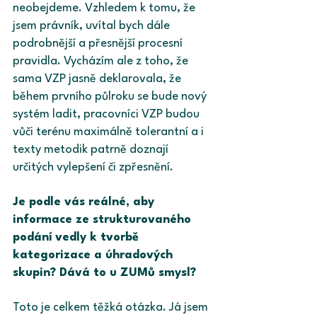
neobejdeme. Vzhledem k tomu, že 
jsem právník, uvítal bych dále 
podrobnější a přesnější procesní 
pravidla. Vycházím ale z toho, že 
sama VZP jasně deklarovala, že 
během prvního půlroku se bude nový 
systém ladit, pracovníci VZP budou 
vůči terénu maximálně tolerantní a i 
texty metodik patrně doznají 
určitých vylepšení či zpřesnění.
Je podle vás reálné, aby 
informace ze strukturovaného 
podání vedly k tvorbě 
kategorizace a úhradových 
skupin? Dává to u ZUMů smysl?
Toto je celkem těžká otázka. Já jsem 