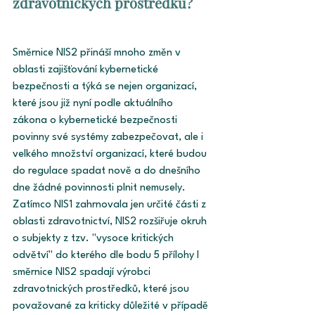
zdravotnických prostředků?
Směrnice NIS2 přináší mnoho změn v 
oblasti zajišťování kybernetické 
bezpečnosti a týká se nejen organizací, 
které jsou již nyní podle aktuálního 
zákona o kybernetické bezpečnosti 
povinny své systémy zabezpečovat, ale i 
velkého množství organizací, které budou 
do regulace spadat nově a do dnešního 
dne žádné povinnosti plnit nemusely. 
Zatímco NIS1 zahrnovala jen určité části z 
oblasti zdravotnictví, NIS2 rozšiřuje okruh 
o subjekty z tzv. "vysoce kritických 
odvětví" do kterého dle bodu 5 přílohy I 
směrnice NIS2 spadají výrobci 
zdravotnických prostředků, které jsou 
považované za kriticky důležité v případě 