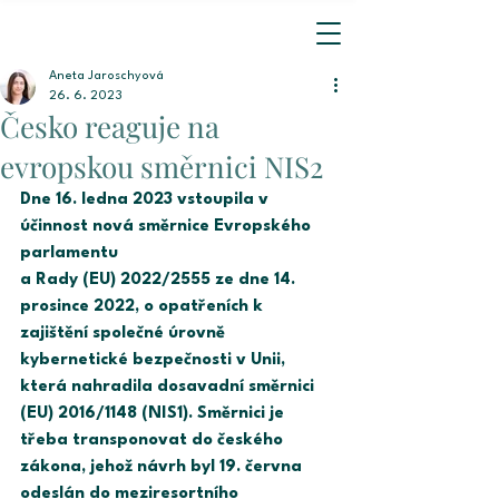
Aneta Jaroschyová
26. 6. 2023
Česko reaguje na
evropskou směrnici NIS2
Dne 16. ledna 2023 vstoupila v 
účinnost nová směrnice Evropského 
parlamentu 
a Rady (EU) 2022/2555 ze dne 14. 
prosince 2022, o opatřeních k 
zajištění společné úrovně 
kybernetické bezpečnosti v Unii, 
která nahradila dosavadní směrnici 
(EU) 2016/1148 (NIS1). Směrnici je 
třeba transponovat do českého 
zákona, jehož návrh byl 19. června 
odeslán do meziresortního 