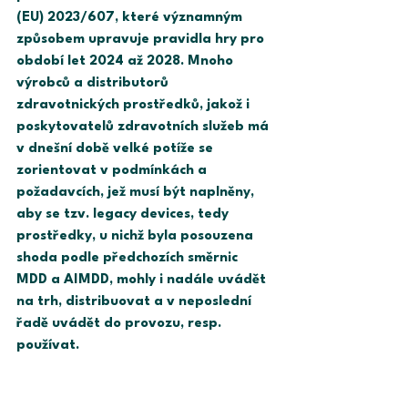
(EU) 2023/607, které významným 
způsobem upravuje pravidla hry pro 
období let 2024 až 2028. Mnoho 
výrobců a distributorů 
zdravotnických prostředků, jakož i 
poskytovatelů zdravotních služeb má 
v dnešní době velké potíže se 
zorientovat v podmínkách a 
požadavcích, jež musí být naplněny, 
aby se tzv. legacy devices, tedy 
prostředky, u nichž byla posouzena 
shoda podle předchozích směrnic 
MDD a AIMDD, mohly i nadále uvádět 
na trh, distribuovat a v neposlední 
řadě uvádět do provozu, resp. 
používat.