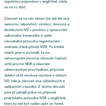
regulatory pojmosloví v angličtině, máte 
se na co těšit. 
Zároveň se na nás obrací čím dál tím více 
nemocnic, laboratoří, výrobců, dovozců a 
distributorů IVD s prosbou o zpracování 
odborného komentáře či spíše 
návodného průvodce regulatorními 
změnami, které přináší IVDR. Po krátké 
rešerši jsme si potvrdili, že na 
celoevropské úrovni je věnován řádově 
větší prostor MDR a obecným 
zdravotnickým prostředkům, přestože 
daleko větší revoluce nastává v oblasti 
IVD, kde je zároveň více výkladových a 
aplikačních otazníků. Z těchto důvodů 
jsme již zahájili práce na přípravě 
praktického průvodce IVDR v angličtině, 
který by měl být vydán opět ve formě 