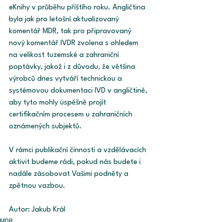
eKnihy v průběhu příštího roku. Angličtina 
byla jak pro letošní aktualizovaný 
komentář MDR, tak pro připravovaný 
nový komentář IVDR zvolena s ohledem 
na velikost tuzemské a zahraniční 
poptávky, jakož i z důvodu, že většina 
výrobců dnes vytváří technickou a 
systémovou dokumentaci IVD v angličtině, 
aby tyto mohly úspěšně projít 
certifikačním procesem u zahraničních 
oznámených subjektů. 
V rámci publikační činnosti a vzdělávacích 
aktivit budeme rádi, pokud nás budete i 
nadále zásobovat Vašimi podněty a 
zpětnou vazbou. 
Autor: Jakub Král
MDR