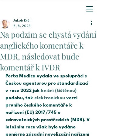
Jakub Král
8. 8. 2023
Na podzim se chystá vydání
anglického komentáře k
MDR, následovat bude
komentář k IVDR
Porta Medica vydala ve spolupráci s 
Českou agenturou pro standardizaci 
v roce 2022 jak 
knižní (tištěnou)
podobu, tak 
elektronickou
 verzi 
prvního českého komentáře k 
nařízení (EU) 2017/745 o 
zdravotnických prostředcích (MDR). V 
letošním roce však bylo vydáno 
poměrně zásadní novelizační nařízení 