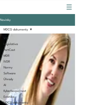
Novinky
MDCG dokumenty
Vše
Legislativa
PortCast
MDR
IVDR
Normy
Software
Úhrady
AI
Kyberbezpečnost
Estetika
MDCG dokumenty