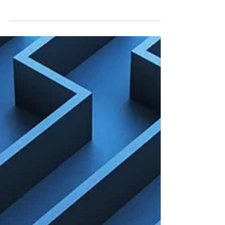
v oblasti regulace a compliance
zdravotnických prostředků. Abychom vám
pomohli udržet krok s neustálými
změnami, připravili jsme pro vás nabitý
vzdělávací program pro závěr tohoto
roku.