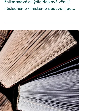
Kamila Jurošková
29. 8. 2024
PMCF
V dalším díle PORT-CASTU se Magdalena
Folkmanová a Lýdie Hojková věnují
následnému klinickému sledování po
uvedení na trh neboli PMCF.