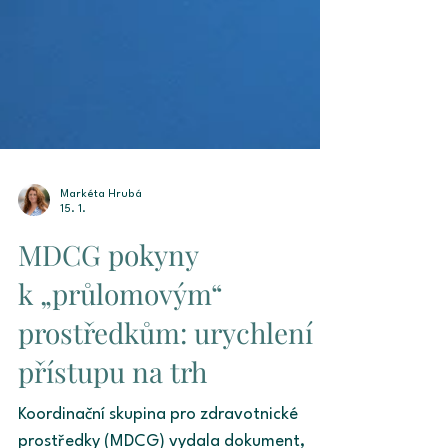
Markéta Hrubá
15. 1.
MDCG pokyny
k „průlomovým“
prostředkům: urychlení