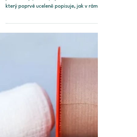
přístupu na trh
Koordinační skupina pro zdravotnické
prostředky (MDCG) vydala dokument,
který poprvé uceleně popisuje, jak v rámci
MDR/IVDR pracovat s kategorií
průlomových prostředků (Breakthrough
devices/BtX). Má především usnadnit
zrychlený přístup na trh u inovací, u nichž
se očekává významný klinický přínos pro
pacienty se závažným, život ohrožujícím
nebo nevratně invalidizujícím
onemocněním. Zároveň vymezuje role
všech aktérů a nastavuje rámec pro
rozdělení klinické evidence při uváděn