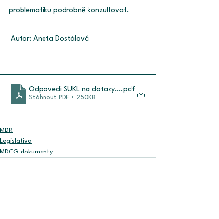
problematiku podrobně konzultovat.
 Autor: Aneta Dostálová
Odpovedi SUKL na dotazy ze seminare k ZP na zakazku
.pdf
Stáhnout PDF • 250KB
MDR
Legislativa
MDCG dokumenty