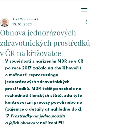
Aleš Martinovský
10. 10. 2023
Obnova jednorázových
zdravotnických prostředků
v ČR na křižovatce
V souvislosti s nařízením MDR se v ČR 
po roce 2017 začalo na chvíli hovořit
o možnosti reprocessingu 
jednorázových zdravotnických 
prostředků. MDR totiž ponechalo na 
rozhodnutí členských států, zda tyto 
kontroverzní procesy povolí nebo ne 
(zájemce o detaily ať nahlédne do čl. 
17 
Prostředky na jedno použití 
a jejich obnova
 v nařízení EU 