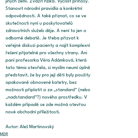
jiných zemí. Zvážit rizika. Vyčíslit přínosy. 
Stanovit národní pravidla a konkrétní 
odpovědnosti. A také přiznat, co se ve 
skutečnosti nyní u poskytovatelů 
zdravotních služeb děje. A není to jen o 
odborné debatě. Je třeba přizvat k 
veřejné diskuzi pacienty a najít komplexní 
řešení přijatelné pro všechny strany. Ani 
paní profesorka Věra Adámková, která 
tato téma otevřela, si myslím neumí úplně 
představit, že by pro její děti byly použity 
opakovaně obnovené katetry, bez 
možnosti připlatit si za „standard“ (nebo 
„nadstandard“?) nového prostředku. V 
každém případě se zde možná otevřou 
nové obchodní příležitosti.
Autor: Aleš Martinovský
MDR